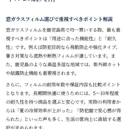
おすすめの窓ガラスフィルム購入方法と流
れ
窓ガラスフィルム選びで重視すべきポイント解説
窓ガラスフィルム均一買いの魅力を徹底解説
窓ガラスフィルムを鹿児島県で均一買いする際、最も重
窓ガラスフィルムを均一買いするメリット
視すべきポイントは「用途に合った機能性」と「耐久
とは
性」です。例えば防犯目的なら飛散防止や強化タイプ、
まとめ買いでコスト削減できる窓ガラスフ
暑さ対策なら遮熱や断熱フィルムが適しています。ま
ィルム
た、鹿児島のような高温多湿な地域では、紫外線カット
フィルム均一買いで得られる安心と快適な
や結露防止機能も重要視されます。
暮らし
さらに、フィルムの耐用年数や保証内容も比較ポイント
窓ガラスフィルムのまとめ買いで注意すべ
となります。長期間快適に使うためには、5～10年程度
き点
の耐久性を持つ商品を選ぶと安心です。実際の利用者か
均一買いの活用で失敗しない選び方を紹介
らは「夏の冷房効率が上がった」「防犯面で安心感が得
まとめ買いなら知っておきたい窓ガラスフィル
られた」といった声も多く、生活の質向上に直結する選
ムのコツ
択が求められます。