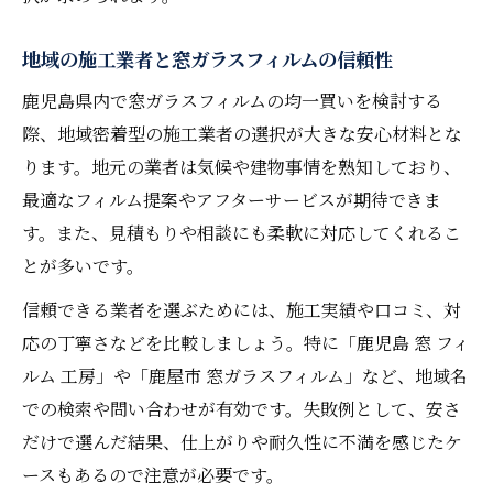
窓ガラスフィルムまとめ買いで賢く節約す
地域の施工業者と窓ガラスフィルムの信頼性
る方法
分かりやすい窓ガラスフィルムの選び方ガ
鹿児島県内で窓ガラスフィルムの均一買いを検討する
イド
際、地域密着型の施工業者の選択が大きな安心材料とな
ります。地元の業者は気候や建物事情を熟知しており、
まとめ買い時の窓ガラスフィルムの注意点
最適なフィルム提案やアフターサービスが期待できま
とは
す。また、見積もりや相談にも柔軟に対応してくれるこ
フィルムの性能や耐用年数を比較するポイ
とが多いです。
ント
信頼できる業者を選ぶためには、施工実績や口コミ、対
複数枚購入でおすすめの窓ガラスフィルム
応の丁寧さなどを比較しましょう。特に「鹿児島 窓 フィ
活用術
ルム 工房」や「鹿屋市 窓ガラスフィルム」など、地域名
防犯も快適も叶う窓ガラスフィルム活用法
での検索や問い合わせが有効です。失敗例として、安さ
防犯効果が高い窓ガラスフィルムの選び方
だけで選んだ結果、仕上がりや耐久性に不満を感じたケ
遮熱や断熱も叶える窓ガラスフィルムの実
ースもあるので注意が必要です。
力