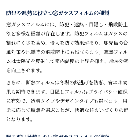
快適な生活空間を作る窓ガラスフィルムの
防犯や遮熱に役立つ窓ガラスフィルムの種類
活かし方
窓ガラスフィルムには、防犯・遮熱・目隠し・飛散防止
防災対策にも役立つ窓ガラスフィルムの効
など多様な種類が存在します。防犯フィルムはガラスの
果
割れにくさを高め、侵入を防ぐ効果があり、鹿児島の台
窓ガラスフィルムのメンテナンスと長持ち
風対策や地震時の飛散防止にも役立ちます。遮熱フィル
のコツ
ムは太陽光を反射して室内温度の上昇を抑え、冷房効率
鹿児島県で選ぶ窓ガラスフィルムの基礎知識
を向上させます。
窓ガラスフィルムの基本的な特徴と役割を
さらに、断熱フィルムは冬場の熱逃げを防ぎ、省エネ効
解説
果も期待できます。目隠しフィルムはプライバシー確保
鹿児島県で選ばれるフィルムの種類と違い
に有効で、透明タイプやデザインタイプも選べます。用
防犯フィルムと遮熱フィルムの比較ポイント
途に応じて種類を選ぶことが、快適な住まいづくりの鍵
フィルムの耐用年数や交換時期の目安を知
となります。
る
購入前に比較したい窓ガラスフィルムの特徴