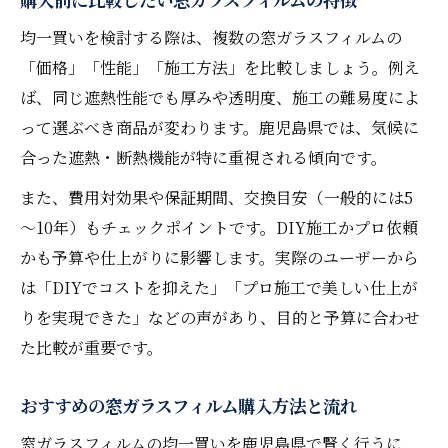
窓ガラスフィルムの施工方法と注意点まと
め
均一買いを検討する際は、複数の窓ガラスフィルムの
「価格」「性能」「施工方法」を比較しましょう。例え
DIY派にもおすすめの窓ガラスフィルム選択法
ば、同じ遮熱性能でも厚みや透明度、施工の難易度によ
DIYで窓ガラスフィルムを貼る際の準備とコ
って選ぶべき商品が変わります。鹿児島県では、気候に
ツ
合った遮熱・断熱機能が特に重視される傾向です。
初心者でも安心な窓ガラスフィルム選びの
手順
また、費用対効果や保証期間、交換目安（一般的には5
～10年）もチェックポイントです。DIY施工かプロ依頼
DIY施工時の窓ガラスフィルムの注意点を解
かも予算や仕上がりに影響します。実際のユーザーから
説
は「DIYでコストを抑えた」「プロ施工で美しい仕上が
自分で貼れる窓ガラスフィルムの選択基準
りを実現できた」などの声があり、目的と予算に合わせ
とは
た比較が重要です。
均一買いでDIYコストを抑えるテクニック
おすすめの窓ガラスフィルム購入方法と流れ
窓ガラスフィルムの均一買いを鹿児島県で賢く行うに