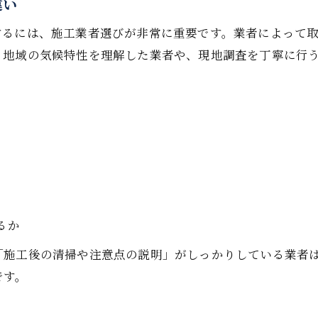
違い
フィルム選定から施工までで気をつける点
体感キットで断熱効果を事前に確認する方法
するには、施工業者選びが非常に重要です。業者によって
、地域の気候特性を理解した業者や、現地調査を丁寧に行
防犯と断熱を両立する窓ガラスフィルム活用法
窓ガラスフィルム断熱で防犯対策も強化可能
飛散防止機能付き断熱フィルムの活用ポイント
防犯フィルムと断熱フィルムの違いを解説
窓ガラスフィルム断熱の多機能性が暮らしを守る
安心と快適を両立するフィルム選びのコツ
るか
「施工後の清掃や注意点の説明」がしっかりしている業者
です。