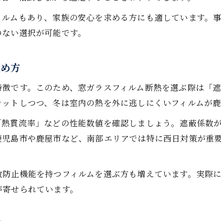
鹿児島の厳しい気候にも断熱フィルムが活躍
ィルムもあり、家族の安心を求める方にも適しています。
節電効果も期待できる断熱フィルムの活用術
のない選択が可能です。
快適な暮らしを叶える断熱フィルムの選択基準
窓の断熱で省エネと安全性を叶える方法
極め方
窓ガラスフィルム断熱で簡単省エネの実現
特徴です。このため、窓ガラスフィルム断熱を選ぶ際は「
断熱と防犯を両立する窓ガラスフィルム断熱活用
カットしつつ、冬は室内の熱を外に逃しにくいフィルムが
窓ガラスフィルム断熱で光熱費を抑えるコツ
安全性の高い断熱フィルムの選び方を解説
「熱貫流率」などの性能数値を確認しましょう。遮蔽係数
鹿児島市や鹿屋市など、南部エリアでは特に西日対策が重
省エネ効果を最大化する断熱フィルムの施工法
。
断熱フィルム施工前に押さえるポイント
散防止機能を持つフィルムを選ぶ方も増えています。実際
施工前に知るべき窓ガラスフィルム断熱の基礎
が寄せられています。
断熱フィルム施工時の下準備で差がつく理由
窓ガラスフィルム断熱の施工費用と相場感覚