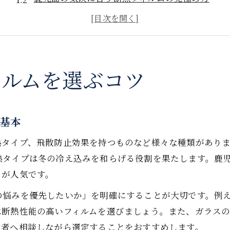
施工業者選びで重視したい断熱性能の違い
窓ガラスフィルム断熱で得られる費用対効果
鹿児島で断熱フィルムを比較するポイント
窓ガラスフィルム断熱が生む快適空間
ィルムを選ぶコツ
窓ガラスフィルム断熱で室内環境を快適に
夏場の強い日差しも断熱フィルムで快適対策
の基本
冬の冷え込みを防ぐ断熱フィルムの効果実感
結露や紫外線対策にも活躍する断熱フィルム
熱タイプ、飛散防止効果を持つものなど様々な種類があり
熱タイプは冬の冷え込みを和らげる役割を果たします。鹿
省エネと快適さを両立する窓ガラスフィルム断熱
ムが人気です。
暑さや寒さ対策には断熱フィルムが有効
の悩みを優先したいか」を明確にすることが大切です。例
窓ガラスフィルム断熱で暑さ寒さを和らげる方法
は断熱性能の高いフィルムを選びましょう。また、ガラス
断熱フィルムの貼り方で冷暖房効率アップ
業者へ相談しながら選定することをおすすめします。