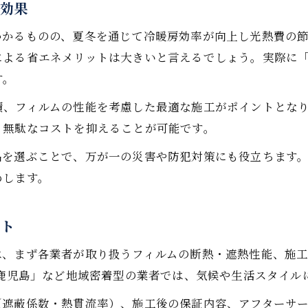
対効果
かかるものの、夏冬を通じて冷暖房効率が向上し光熱費の
による省エネメリットは大きいと言えるでしょう。実際に
す。
積、フィルムの性能を考慮した最適な施工がポイントとな
、無駄なコストを抑えることが可能です。
品を選ぶことで、万が一の災害や防犯対策にも役立ちます
めします。
ント
は、まず各業者が取り扱うフィルムの断熱・遮熱性能、施
 鹿児島」など地域密着型の業者では、気候や生活スタイル
（遮蔽係数・熱貫流率）、施工後の保証内容、アフターサ