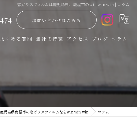
窓ガラスフィルムは鹿児島県、鹿屋市のwin win win | コラム
474
お問い合わせはこちら
よくある質問
当社の特徴
アクセス
ブログ
コラム
防災
飛散防止
省エネ
UVカット
鹿児島県鹿屋市の窓ガラスフィルムならwin win win
コラム
防犯