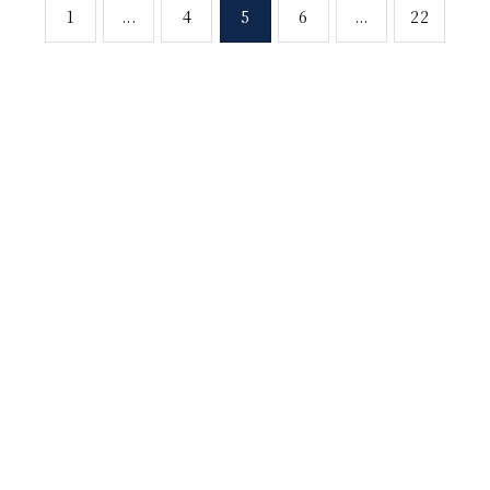
1
...
4
5
6
...
22