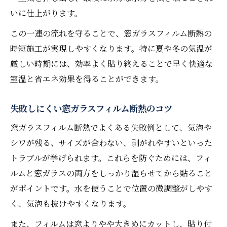
対策
いに仕上がります。
窓断熱シートの効果なしを回避する選び方
この一連の流れを守ることで、窓ガラスフィルム断熱の
窓ガラスフィルム断熱で夏の暑さ対策を強
時短施工が実現しやすくなります。特に夏や冬の気温が
化
厳しい時期には、効率よく貼り終えることで早く快適な
断熱フィルム施工時の注意ポイントまとめ
室温と省エネ効果を得ることができます。
窓断熱シートのデメリットも徹底解説
窓ガラスフィルム断熱のデメリットを正直に
失敗しにくい窓ガラスフィルム断熱のコツ
紹介
窓ガラスフィルム断熱でよくある失敗例として、気泡や
断熱シート窓デメリットと回避策を押さえ
シワが残る、サイズが合わない、剥がれやすいといった
る
トラブルが挙げられます。これらを防ぐためには、フィ
窓断熱シート効果なしの理由と対処法
ルムと窓ガラスの両方をしっかり湿らせてから貼ること
サッシ結露や熱割れに強い窓ガラスフィル
がポイントです。水を使うことで位置の微調整がしやす
ム断熱
く、気泡も抜けやすくなります。
窓ガラス断熱シートの貼りミスを防ぐ方法
また、フィルムは窓よりやや大きめにカットし、貼り付