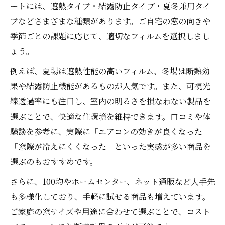
ートには、遮熱タイプ・結露防止タイプ・夏冬兼用タイ
時短を叶える窓断熱シート選びのポイント
プなどさまざまな種類があります。ご自宅の窓の向きや
貼る前準備で分かる窓ガラスフィルム断熱
季節ごとの課題に応じて、適切なフィルムを選択しまし
のコツ
ょう。
DIYで失敗しない窓ガラスフィルム断熱の進
例えば、夏場は遮熱性能の高いフィルム、冬場は断熱効
め方
果や結露防止機能があるものが人気です。また、可視光
線透過率にも注目し、室内の明るさを損なわない製品を
選ぶことで、快適な住環境を維持できます。口コミや体
験談を参考に、実際に「エアコンの効きが良くなった」
「窓際が冷えにくくなった」といった実感が多い商品を
選ぶのもおすすめです。
さらに、100均やホームセンター、ネット通販など入手先
も多様化しており、手軽に試せる商品も増えています。
ご家庭の窓サイズや用途に合わせて選ぶことで、コスト