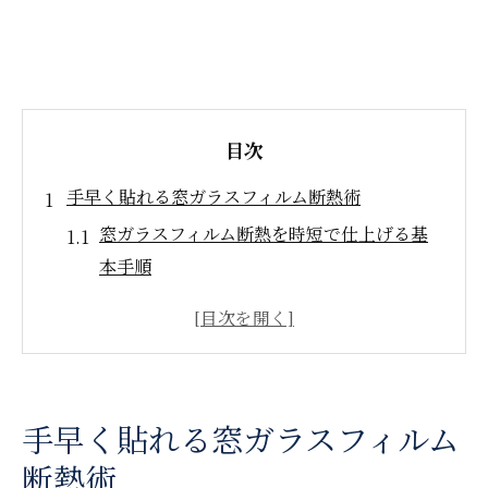
目次
手早く貼れる窓ガラスフィルム断熱術
窓ガラスフィルム断熱を時短で仕上げる基
本手順
失敗しにくい窓ガラスフィルム断熱のコツ
窓断熱シート選びで断熱効果を高める方法
DIY初心者にも優しい窓ガラスフィルム断熱
法
手早く貼れる窓ガラスフィルム
窓ガラスフィルム断熱で快適な室温を実現
断熱術
断熱フィルム施工で時短と快適空間を両立