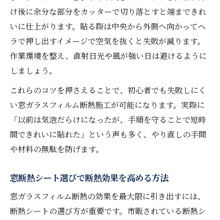
夏冬兼用フィルム選びの新常識
け後に余分な部分をカッターで切り落とすと端まできれ
窓ガラスフィルム断熱で夏冬兼用を選ぶメ
いに仕上がります。貼る際は中央から外側へ向かってヘ
リット
ラで押し出すイメージで空気を抜くと失敗が減ります。
窓断熱シート夏冬兼用タイプの効果を比較
作業環境を整え、直射日光や風が強い日は避けるように
しましょう。
失敗しない夏冬兼用窓ガラスフィルム断熱
の選び方
これらのコツを押さえることで、初心者でも失敗しにく
窓ガラスフィルム断熱の省エネ性能を最大
い窓ガラスフィルム断熱施工が可能になります。実際に
化
「以前は気泡だらけになったが、手順を守ることで短時
DIYで簡単！夏冬兼用断熱シートの貼り方
間できれいに貼れた」という声も多く、やり直しの手間
や材料の無駄を防げます。
DIYで窓ガラス断熱施工時間を短縮するコツ
DIY初心者向け窓ガラスフィルム断熱の時短
窓断熱シート選びで断熱効果を高める方法
法
窓ガラスフィルム断熱の効果を最大限に引き出すには、
窓ガラスフィルム断熱で効率的に施工する
断熱シートの選び方が重要です。市販されている断熱シ
方法