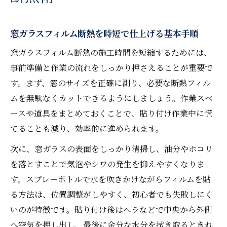
窓ガラスフィルム断熱で施工時間を短縮す
る秘訣
窓ガラスフィルム断熱を時短で仕上げる基本手順
断熱フィルム使用時の快適空間づくりのコ
窓ガラスフィルム断熱の施工時間を短縮するためには、
ツ
事前準備と作業の流れをしっかり押さえることが重要で
窓ガラスフィルム断熱の省エネ効果を活か
す。まず、窓のサイズを正確に測り、必要な断熱フィル
す方法
ムを無駄なくカットできるようにしましょう。作業スペ
ムダなく貼る窓ガラスフィルム断熱の手順
ースや道具をまとめておくことで、貼り付け作業中に慌
てることも減り、効率的に進められます。
施工失敗を防ぐ窓ガラスフィルム断熱の注
意点
次に、窓ガラスの表面をしっかり清掃し、油分やホコリ
窓ガラスフィルム断熱の効果と失敗回避策
を落とすことで気泡やシワの発生を抑えやすくなりま
す。スプレーボトルで水を吹きかけながらフィルムを貼
窓ガラスフィルム断熱の遮熱・断熱効果を
る方法は、位置調整がしやすく、初心者でも失敗しにく
解説
いのが特徴です。貼り付け後はヘラなどで中央から外側
よくある失敗例と窓ガラスフィルム断熱の
へ空気を押し出し、最後に余分な水分を拭き取るときれ