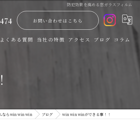
防犯効果を高める窓ガラスフィルム
474
お問い合わせはこちら
よくある質問
当社の特徴
アクセス
ブログ
コラム
防災
！
飛散防止
省エネ
UVカット
win win win
ブログ
win win winができる事！！
防犯