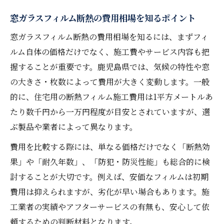
遮熱と断熱の違いを費用面から比較
窓ガラスフィルム断熱の費用相場を知るポイント
窓ガラスフィルム断熱の性能を見極める方
窓ガラスフィルム断熱の費用相場を知るには、まずフィ
法
ルム自体の価格だけでなく、施工費やサービス内容も把
施工業者選びで重視すべきポイントを解説
握することが重要です。鹿児島県では、気候の特性や窓
断熱フィルムの費用対効果を賢く比較
の大きさ・枚数によって費用が大きく変動します。一般
的に、住宅用の断熱フィルム施工費用は1平方メートルあ
鹿児島特有の気候に合う断熱フィルム比較
たり数千円から一万円程度が目安とされていますが、選
術
ぶ製品や業者によって異なります。
断熱フィルムで得られる費用対効果を徹底解説
費用を比較する際には、単なる価格だけでなく「断熱効
窓ガラスフィルム断熱の光熱費削減効果
果」や「耐久年数」、「防犯・防災性能」も総合的に検
省エネにつながる断熱フィルム費用の価値
討することが大切です。例えば、安価なフィルムは初期
断熱フィルム施工後の快適さと経済的メリ
費用は抑えられますが、劣化が早い場合もあります。施
ット
工業者の実績やアフターサービスの有無も、安心して依
窓ガラスフィルム断熱の費用対効果を体感
頼するための判断材料となります。