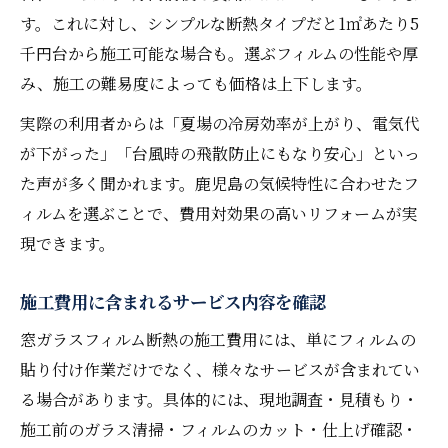
す。これに対し、シンプルな断熱タイプだと1㎡あたり5
窓ガラスフィルム断熱の施工後フォローと
千円台から施工可能な場合も。選ぶフィルムの性能や厚
は
み、施工の難易度によっても価格は上下します。
長持ちする窓ガラスフィルム断熱の見極め方
実際の利用者からは「夏場の冷房効率が上がり、電気代
耐久性の高い断熱フィルムの特徴を解説
が下がった」「台風時の飛散防止にもなり安心」といっ
窓ガラスフィルム断熱の寿命と選び方のコ
た声が多く聞かれます。鹿児島の気候特性に合わせたフ
ツ
ィルムを選ぶことで、費用対効果の高いリフォームが実
長く使える断熱フィルムの見分け方
現できます。
費用対効果を高める断熱フィルム選定術
施工後のメンテナンスで断熱効果を持続
施工費用に含まれるサービス内容を確認
窓ガラスフィルム断熱の施工費用には、単にフィルムの
貼り付け作業だけでなく、様々なサービスが含まれてい
る場合があります。具体的には、現地調査・見積もり・
施工前のガラス清掃・フィルムのカット・仕上げ確認・