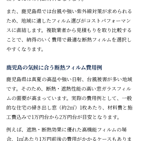
施工費用以上の満足度を得る方法
また、鹿児島県では台風や強い紫外線対策が求められる
高温や紫外線に強い窓ガラス断熱策の魅力
ため、地域に適したフィルム選びがコストパフォーマン
鹿児島の紫外線対策に窓ガラスフィルム断
スに直結します。複数業者から見積もりを取り比較する
熱
ことで、納得のいく費用で最適な断熱フィルムを選択し
高温対策に役立つ断熱フィルムの選び方
やすくなります。
窓ガラスフィルム断熱で家族を守る方法
紫外線カットと断熱の両立による費用効果
鹿児島の気候に合う断熱フィルム費用例
快適な室内環境を実現する断熱フィルム
鹿児島県は真夏の高温や強い日射、台風被害が多い地域
費用重視なら知っておきたい施工の流れとは
です。そのため、断熱・遮熱性能の高い窓ガラスフィル
ムの需要が高まっています。実際の費用例として、一般
窓ガラスフィルム断熱施工前の準備ポイン
的な住宅の掃き出し窓（約2㎡）1枚あたり、材料費と施
ト
工費込みで1万円台から2万円台が目安となります。
費用を抑えるための断熱フィルム施工手順
例えば、遮熱・断熱効果に優れた高機能フィルムの場
見積もりから施工完了までの流れを解説
合、1㎡あたり1万円前後の費用がかかるケースもありま
断熱フィルム施工時の追加費用に注意