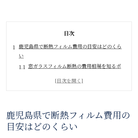
目次
鹿児島県で断熱フィルム費用の目安はどのくら
い
窓ガラスフィルム断熱の費用相場を知るポ
イント
鹿児島の気候に合う断熱フィルム費用例
施工費用に含まれるサービス内容を確認
窓ガラスフィルム断熱費用の内訳と特徴
鹿児島県で断熱フィルム費用の
費用を左右する断熱フィルムの選び方とは
目安はどのくらい
窓ガラスフィルム断熱を選ぶときの比較ポイン
ト