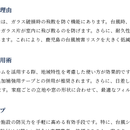
費用と効果を比較したフィルム選択の基準
い理由
窓ガラスフィルムのランニングコストを解説
由は、ガラス破損時の飛散を防ぐ機能にあります。台風時
長期的な視点で選ぶ窓ガラスフィルムの魅力
でガラス片が室内に飛び散るのを防げます。さらに、耐久
します。これにより、鹿児島の台風被害リスクを大きく低
活用術
ルムを活用する際、地域特性を考慮した使い方が効果的で
追加補強用テープとの併用が推奨されます。さらに、日差
ます。家庭ごとの立地や窓の形状に合わせて、最適なフィ
プ
や施設の防災力を手軽に高める有効手段です。特に、台風