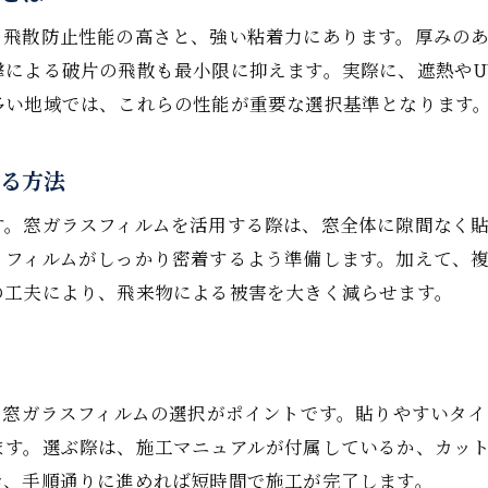
、飛散防止性能の高さと、強い粘着力にあります。厚みの
窓ガラスフィルムで飛散防止の効果を実感
撃による破片の飛散も最小限に抑えます。実際に、遮熱やU
台風時のガラス飛散を防ぐ対策ポイント
多い地域では、これらの性能が重要な選択基準となります
飛散防止重視の窓ガラスフィルムの活用例
窓ガラスフィルムと養生テープの違い解説
する方法
安全確保のための飛散防止対策の具体策
す。窓ガラスフィルムを活用する際は、窓全体に隙間なく
台風シーズンに役立つ飛散防止フィルム選び
、フィルムがしっかり密着するよう準備します。加えて、
窓ガラスフィルムによる安心の台風対策術
の工夫により、飛来物による被害を大きく減らせます。
窓ガラスフィルム施工で台風対策を強化
安心できる窓ガラスフィルムの取り入れ方
台風でも安心できる家づくりのポイント
る窓ガラスフィルムの選択がポイントです。貼りやすいタ
窓ガラスフィルムで家族の安全守る方法
ます。選ぶ際は、施工マニュアルが付属しているか、カッ
施工前の下準備で窓ガラスフィルム効果倍増
き、手順通りに進めれば短時間で施工が完了します。