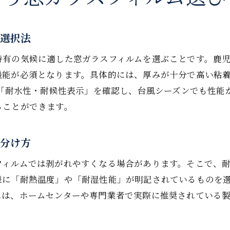
フィルム施工時に役立つ便利アイテム紹介
DIY初心者でも安心の窓ガラスフィルム活用法
ム選択法
ホームセンターで手に入る台風対策グッズ比較
特有の気候に適した窓ガラスフィルムを選ぶことです。鹿
窓ガラスフィルムとホームセンターグッズ比較
機能が必須となります。具体的には、厚みが十分で高い粘
台風対策グッズの選び方と活用術を解説
」「耐水性・耐候性表示」を確認し、台風シーズンでも性能
窓ガラスフィルム以外のグッズの効果を比較
ることができます。
ホームセンターの台風対策アイテム活用法
窓ガラスフィルムとグッズの組み合わせ例
見分け方
コスパ重視の台風対策グッズ比較ポイント
フィルムでは剥がれやすくなる場合があります。そこで、
費用対効果から考える窓ガラスフィルムの選択
様に「耐熱温度」や「耐湿性能」が明記されているものを
窓ガラスフィルム選びで重視すべき費用対効果
には、ホームセンターや専門業者で実際に推奨されている
コスパの良い窓ガラスフィルム活用アイデア
台風対策における窓ガラスフィルムの経済性