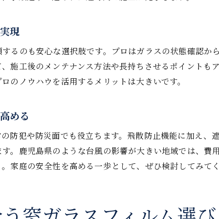
窓ガラスフィルムによる住まいの防災力向上
ラップやテープで代用する応急処置の実践例
策実現
窓ガラスフィルムがない時の応急処置法
頼するのも安心な選択肢です。プロはガラスの状態確認か
ラップやテープを使った台風対策の実際
て、施工後のメンテナンス方法や長持ちさせるポイントも
窓ガラスフィルム代用品のメリットと注意点
プロのノウハウを活用するメリットは大きいです。
台風時の緊急対応に使えるアイテム解説
応急処置で窓ガラスの被害を最小限に抑える
を高める
窓ガラスフィルムと代用品の使い分け方
常の防犯や防災面でも役立ちます。飛散防止機能に加え、遮
窓ガラスを守るためのDIY対策ポイント解説
ます。鹿児島県のような台風の影響が大きい地域では、費
窓ガラスフィルムDIY施工の基本手順を紹介
う。家庭の安全性を高める一歩として、ぜひ検討してみて
自分でできる台風対策のポイント解説
窓ガラスフィルムを貼る際の注意点まとめ
合う窓ガラスフィルム選び
DIYで窓ガラスフィルムを活用するコツ