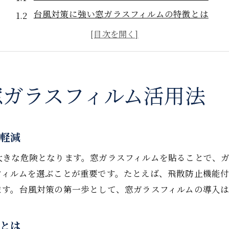
台風対策に強い窓ガラスフィルムの特徴とは
窓ガラスフィルムで飛来物対策を強化する方法
簡単に貼れる窓ガラスフィルムの選び方
窓ガラスフィルム施工で安心な台風対策実現
窓ガラスフィルム活用で家庭の安全性を高める
窓ガラスフィルム活用法
鹿児島県の気候に合う窓ガラスフィルム選び
鹿児島の気候に適した窓ガラスフィルム選択法
ク軽減
湿度や高温に強い窓ガラスフィルムの見分け方
窓ガラスフィルムが鹿児島の台風に強い理由
大きな危険となります。窓ガラスフィルムを貼ることで、
フィルムを選ぶことが重要です。たとえば、飛散防止機能付
地域特性を活かした窓ガラスフィルム活用術
ます。台風対策の第一歩として、窓ガラスフィルムの導入
窓ガラスフィルムで鹿児島の防災力アップ
気候を考慮した窓ガラスフィルムの比較ポイント
徴とは
飛散防止を重視した台風シーズンの備え方