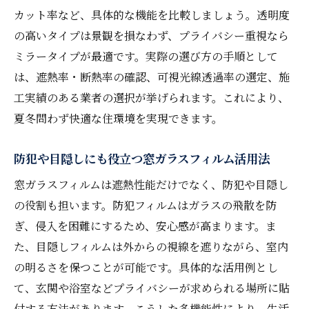
カット率など、具体的な機能を比較しましょう。透明度
貼り替え時期と窓ガラスフィルムの選定基
の高いタイプは景観を損なわず、プライバシー重視なら
準
ミラータイプが最適です。実際の選び方の手順として
口コミで話題の鹿児島窓フィルム工房体験
は、遮熱率・断熱率の確認、可視光線透過率の選定、施
談
工実績のある業者の選択が挙げられます。これにより、
窓ガラスフィルムがもたらす遮熱効果とその秘
夏冬問わず快適な住環境を実現できます。
密
遮熱フィルムの仕組みと窓ガラスフィルムの
防犯や目隠しにも役立つ窓ガラスフィルム活用法
関係
窓ガラスフィルムは遮熱性能だけでなく、防犯や目隠し
熱遮断で光熱費削減に繋がる理由を解説
の役割も担います。防犯フィルムはガラスの飛散を防
鹿児島 フィルム 貼りで得られる効果と安全
ぎ、侵入を困難にするため、安心感が高まります。ま
性
た、目隠しフィルムは外からの視線を遮りながら、室内
防犯フィルムの遮熱機能もチェックしよう
の明るさを保つことが可能です。具体的な活用例とし
窓ガラスフィルムの遮熱比較と選び方のコ
て、玄関や浴室などプライバシーが求められる場所に貼
ツ
付する方法があります。こうした多機能性により、生活