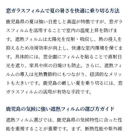
鹿児島窓フィルム工房と上手に活用するコ
窓ガラスフィルムで夏の暑さを快適に乗り切る方法
ツ
鹿児島県の夏は強い日差しと高温が特徴ですが、窓ガラ
実体験から学ぶ窓ガラスフィルムの快適生
スフィルムを活用することで室内の温度上昇を防げま
活
す。遮熱フィルムは太陽光を反射・吸収し、熱の侵入を
省エネと断熱を両立する窓ガラスフィルムの選
抑えるため冷房効率が向上し、快適な室内環境を保てま
び方
す。具体的には、窓全面にフィルムを貼ることで直射日
窓ガラスフィルムで省エネと断熱を実現す
光を遮り、家具や床の日焼けも防止。さらに、遮熱フィ
るポイント
ルムの導入は光熱費節約にもつながり、経済的なメリッ
鹿児島 フィルム 貼りの失敗しないチェック
トも大きいです。鹿児島の厳しい夏を乗り切るには、窓
法
ガラスフィルムの活用が有効な手段です。
防犯フィルムも兼ねる窓ガラスフィルムの魅
鹿児島の気候に強い遮熱フィルムの選び方ガイド
力
遮熱効果を高めるフィルムの選び方徹底解
遮熱フィルム選びでは、鹿児島県の気候特性に合った性
説
能を重視することが重要です。まず、断熱性能や紫外線