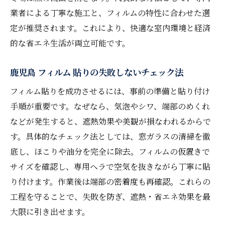
口コミから読み解く省エネ効果の実際
業者による丁寧な施工と、フィルムの特性に合わせた選
鹿児島窓フィルム工房の省エネサポート
定が推奨されます。これにより、快適な室内環境と経済
的な省エネ生活が両立可能です。
実体験から分かる遮熱フィルムの快適効果まと
め
鹿児島 フィルム 貼りの失敗しないチェック法
窓ガラスフィルム施工後の快適さを徹底レ
フィルム貼りを成功させるには、事前の準備と貼り付け
ビュー
手順が重要です。なぜなら、気泡やシワ、端部のめくれ
鹿児島窓フィルム工房の利用者体験談を紹
などが発生すると、遮熱効果や美観が損なわれるからで
介
す。具体的なチェック法としては、窓ガラスの清掃を徹
防犯フィルム 鹿児島の満足度と遮熱効果比
底し、ほこりや油分を完全に除去。フィルムの仮置きで
較
サイズを確認し、専用ヘラで空気を抜きながら丁寧に貼
夏冬問わず愛用される遮熱フィルムの理由
り付けます。作業後は端部の密着度も再確認。これらの
口コミで分かる窓ガラスフィルムの選び方
工程を守ることで、失敗を防ぎ、遮熱・省エネ効果を最
遮熱フィルムで変わる暮らしの新常識
大限に引き出せます。