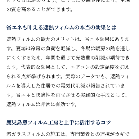
快適生活を支える遮熱フィルムの実力とは
の質を高めることができます。
夏の暑さ対策なら遮熱フィルムが強い味方に
省エネも叶える遮熱フィルムの本当の効果とは
窓ガラスフィルムで夏の室内温度上昇を防
ぐ
遮熱フィルムの最大のメリットは、省エネ効果にありま
す。夏場は冷房の負荷を軽減し、冬場は暖房の熱を逃し
鹿児島窓フィルム工房の活用術とメリット
にくくするため、年間を通じて光熱費の削減が期待でき
省エネと快適さを両立する遮熱フィルムの
ます。代表的な効果として、エアコンの設定温度を抑え
秘密
られる点が挙げられます。実際のデータでも、遮熱フィ
防犯フィルム 鹿児島の特長と遮熱効果まと
ルムを導入した住居での電気代削減が報告されていま
め
す。省エネと快適性を両立させる実践的な手段として、
貼り付けで変わる室内環境と光のバランス
遮熱フィルムは非常に有効です。
口コミから見る遮熱フィルムの満足度
断熱も叶える窓ガラスフィルムの実力を徹底解
鹿児島窓フィルム工房と上手に活用するコツ
説
窓ガラスフィルムの施工は、専門業者との連携がカギで