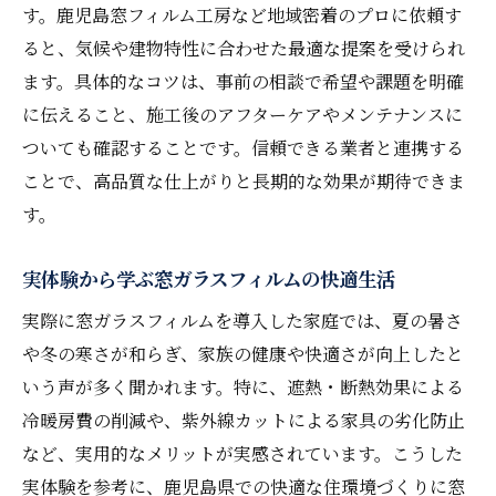
窓ガラスフィルムの断熱効果とは何かを詳
す。鹿児島窓フィルム工房など地域密着のプロに依頼す
しく紹介
ると、気候や建物特性に合わせた最適な提案を受けられ
鹿児島 フィルム 貼りで冬も暖かく過ごす工
ます。具体的なコツは、事前の相談で希望や課題を明確
夫
に伝えること、施工後のアフターケアやメンテナンスに
防犯フィルムと断熱性能の両立は可能なの
ついても確認することです。信頼できる業者と連携する
か
ことで、高品質な仕上がりと長期的な効果が期待できま
す。
結露対策にも役立つ窓ガラスフィルムの使
い方
実体験から学ぶ窓ガラスフィルムの快適生活
鹿児島窓フィルム工房の断熱提案をチェッ
実際に窓ガラスフィルムを導入した家庭では、夏の暑さ
ク
や冬の寒さが和らぎ、家族の健康や快適さが向上したと
体感できる断熱フィルムの快適変化
いう声が多く聞かれます。特に、遮熱・断熱効果による
暮らしを守る遮熱フィルムの最新トレンドを紹
冷暖房費の削減や、紫外線カットによる家具の劣化防止
介
など、実用的なメリットが実感されています。こうした
窓ガラスフィルムで叶える最新の遮熱対策
実体験を参考に、鹿児島県での快適な住環境づくりに窓