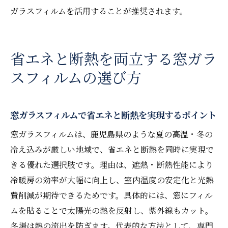
鹿児島の住宅事情に合う遮熱フィルム選び
ガラスフィルムを活用することが推奨されます。
防犯フィルム 鹿児島の進化した機能性
省エネ意識が高まる今選ばれるフィルムと
は
省エネと断熱を両立する窓ガラ
鹿児島窓フィルム工房の新サービス注目点
スフィルムの選び方
口コミで広がる遮熱フィルムの新常識
省エネ生活へ導く窓ガラスフィルムのメリット
窓ガラスフィルムで省エネと断熱を実現するポイント
窓ガラスフィルムで光熱費節約の実感を得
窓ガラスフィルムは、鹿児島県のような夏の高温・冬の
る方法
冷え込みが厳しい地域で、省エネと断熱を同時に実現で
鹿児島 フィルム 貼りの省エネ実践例を紹介
きる優れた選択肢です。理由は、遮熱・断熱性能により
防犯フィルムの省エネ性能も見逃せない理
冷暖房の効率が大幅に向上し、室内温度の安定化と光熱
由
費削減が期待できるためです。具体的には、窓にフィル
快適性と経済性を両立する窓ガラスフィル
ムを貼ることで太陽光の熱を反射し、紫外線もカット。
ム
冬場は熱の流出を防ぎます。代表的な方法として、専門