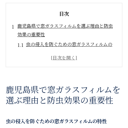
目次
鹿児島県で窓ガラスフィルムを選ぶ理由と防虫
効果の重要性
虫の侵入を防ぐための窓ガラスフィルムの
特性
暑さ対策としての窓ガラスフィルムの利点
防虫効果を高めるフィルム技術の進化
日差しを遮りつつ虫を寄せ付けない窓ガラ
鹿児島県で窓ガラスフィルムを
スフィルム
選ぶ理由と防虫効果の重要性
鹿児島県特有の気候と防虫フィルムの相性
フィルム選びで失敗しないためのポイント
快適な室内環境を保つための窓ガラスフィルム
虫の侵入を防ぐための窓ガラスフィルムの特性