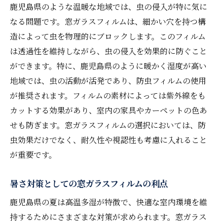
の活用法
鹿児島県のような温暖な地域では、虫の侵入が特に気に
窓ガラスフィルムで涼しさを保つ方法
なる問題です。窓ガラスフィルムは、細かい穴を持つ構
防虫フィルムの効果を最大限に引き出す使
造によって虫を物理的にブロックします。このフィルム
い方
は透過性を維持しながら、虫の侵入を効果的に防ぐこと
室内のプライバシーを守るフィルムの選び
ができます。特に、鹿児島県のように暖かく湿度が高い
方
地域では、虫の活動が活発であり、防虫フィルムの使用
が推奨されます。フィルムの素材によっては紫外線をも
窓ガラスフィルムの断熱効果とは
カットする効果があり、室内の家具やカーペットの色あ
エコ生活を実現する窓ガラスフィルム
せも防ぎます。窓ガラスフィルムの選択においては、防
フィルムのメンテナンスで快適さを持続
虫効果だけでなく、耐久性や視認性も考慮に入れること
鹿児島県特有の気候に適した防虫フィルムの選
が重要です。
び方
高温多湿に強いフィルムの特徴
暑さ対策としての窓ガラスフィルムの利点
窓ガラスフィルムでカビを防ぐ方法
鹿児島県の夏は高温多湿が特徴で、快適な室内環境を維
鹿児島の気候に最適なフィルムの素材選び
持するためにさまざまな対策が求められます。窓ガラス