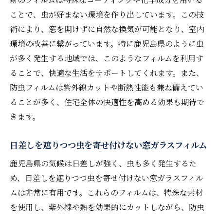
ント
ことで、虫が好まない環境を作り出しています。この技
術により、窓を開けずに自然な換気が可能となり、室内
施工前に知っておきたいフィルムの基礎知
環境の改善に繋がっています。特に鹿児島県のように虫
識
が多く発生する地域では、このようなフィルムを利用す
プロによるフィルム施工の重要性
ることで、快適な生活をサポートしてくれます。また、
DIYで窓ガラスフィルムを貼る際の注意点
防虫フィルムは紫外線カットや断熱性能も兼ね備えてい
フィルムの貼り方で変わる防虫効果
ることが多く、住宅全体の快適性を高める効果も期待で
施工後に注意すべきフィルムの取り扱い方
きます。
法
フィルム施工で失敗しないためのコツ
日差しを遮りつつ虫を寄せ付けない窓ガラスフィルム
窓ガラスフィルムで実現する鹿児島県の快適な
鹿児島県の気候は日差しが強く、虫も多く発生するた
生活空間
め、日差しを遮りつつ虫を寄せ付けない窓ガラスフィル
窓ガラスフィルムで部屋の快適さをアップ
ムは非常に有用です。これらのフィルムは、特殊な素材
鹿児島県でのフィルム活用事例
を使用し、紫外線や熱を効果的にカットしながら、防虫