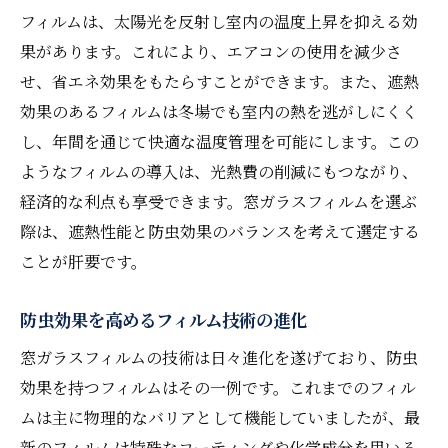
夏の暑さを凌ぐ窓ガラスフィルムの選定
フィルムは、太陽光を反射し室内の温度上昇を抑える効
防虫効果が長持ちするフィルムの選び方
果があります。これにより、エアコンの使用を減少さ
せ、省エネ効果をもたらすことができます。また、遮熱
実際に使ってみたフィルムのレビュー
効果のあるフィルムは冬場でも室内の熱を逃がしにくく
窓ガラスフィルムで虫を寄せ付けない快適な暮
し、年間を通じて快適な温度管理を可能にします。この
らし
ようなフィルムの導入は、光熱費の削減にもつながり、
防虫フィルムがもたらす快適な夜の時間
経済的な利点も享受できます。窓ガラスフィルムを選ぶ
フィルムを利用した虫除け対策
際は、遮熱性能と防虫効果のバランスを考えて選定する
窓ガラスフィルムで安心のプライベート空
ことが肝要です。
間
フィルムの取り入れ方で暮らしが変わる
防虫効果を高めるフィルム技術の進化
防虫効果と美観を両立する窓ガラスフィル
窓ガラスフィルムの技術は日々進化を遂げており、防虫
ム
効果を持つフィルムはその一例です。これまでのフィル
口コミから見るフィルムの効果
ムは主に物理的なバリアとして機能していましたが、最
防虫効果を高める窓ガラスフィルムの施工ポイ
新のフィルムは特殊なコーティングや化学成分を用いる