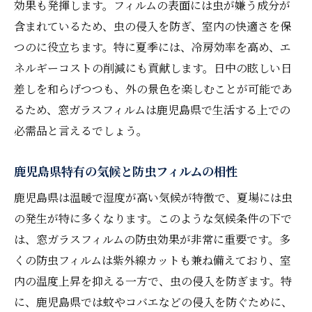
効果も発揮します。フィルムの表面には虫が嫌う成分が
フィルムの選び方が暮らしを変える理由
含まれているため、虫の侵入を防ぎ、室内の快適さを保
窓ガラスフィルムで健康的な住空間を作る
つのに役立ちます。特に夏季には、冷房効率を高め、エ
フィルムの遮熱効果で節約できるエネルギ
ネルギーコストの削減にも貢献します。日中の眩しい日
ー
差しを和らげつつも、外の景色を楽しむことが可能であ
窓ガラスフィルム導入後の変化をチェック
るため、窓ガラスフィルムは鹿児島県で生活する上での
防虫フィルムによるエネルギー効率と快適性の
必需品と言えるでしょう。
両立
フィルムがもたらすエネルギー効率の向上
鹿児島県特有の気候と防虫フィルムの相性
窓ガラスフィルムとエコライフの関係
鹿児島県は温暖で湿度が高い気候が特徴で、夏場には虫
防虫フィルムの断熱効果で省エネ
の発生が特に多くなります。このような気候条件の下で
鹿児島の気候に適応したフィルム選び
は、窓ガラスフィルムの防虫効果が非常に重要です。多
くの防虫フィルムは紫外線カットも兼ね備えており、室
長期間の使用でわかるフィルムの経済性
内の温度上昇を抑える一方で、虫の侵入を防ぎます。特
フィルムで実現する持続可能な生活
に、鹿児島県では蚊やコバエなどの侵入を防ぐために、
鹿児島県での窓ガラスフィルムの長持ちさせる