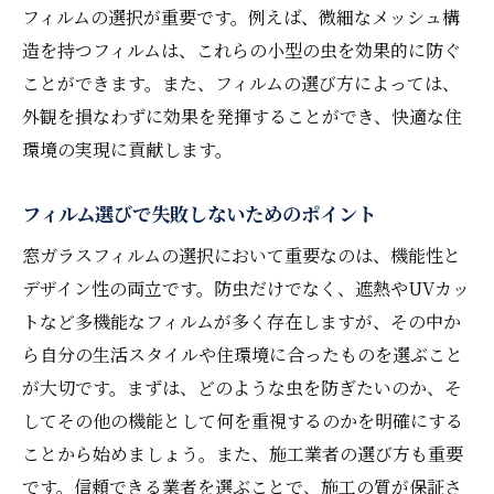
フィルムの選択が重要です。例えば、微細なメッシュ構
手入れ方法
造を持つフィルムは、これらの小型の虫を効果的に防ぐ
フィルムの劣化を防ぐお手入れのポイント
ことができます。また、フィルムの選び方によっては、
長持ちするフィルムの掃除方法
外観を損なわずに効果を発揮することができ、快適な住
フィルムのメンテナンスで効果を持続させ
環境の実現に貢献します。
る
鹿児島特有の気候に合わせたフィルムの保
フィルム選びで失敗しないためのポイント
護
窓ガラスフィルムの選択において重要なのは、機能性と
フィルムを長く使うための心がけ
デザイン性の両立です。防虫だけでなく、遮熱やUVカッ
フィルムの寿命を延ばすためのテクニック
トなど多機能なフィルムが多く存在しますが、その中か
ら自分の生活スタイルや住環境に合ったものを選ぶこと
が大切です。まずは、どのような虫を防ぎたいのか、そ
してその他の機能として何を重視するのかを明確にする
ことから始めましょう。また、施工業者の選び方も重要
です。信頼できる業者を選ぶことで、施工の質が保証さ