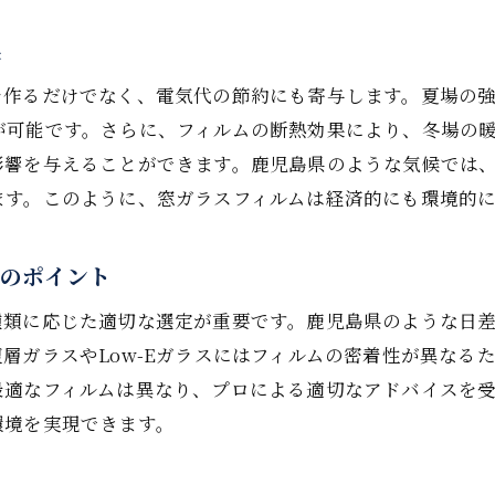
家庭用フィルムの選定基準と重要ポイント
果
フィルムで得られる節電効果の具体例
遮熱フィルム導入でのコストパフォーマンス
を作るだけでなく、電気代の節約にも寄与します。夏場の
が可能です。さらに、フィルムの断熱効果により、冬場の
家庭に適したフィルムの選び方ガイド
影響を与えることができます。鹿児島県のような気候では
フィルム選定で考える居住空間の快適性
ます。このように、窓ガラスフィルムは経済的にも環境的
遮熱フィルムが家庭に与える経済的効果
児島県での省エネ生活を支える窓ガラスフィルムの効果と
定のポイント
窓ガラスフィルムの省エネ効果を徹底解説
種類に応じた適切な選定が重要です。鹿児島県のような日
地域に根ざしたフィルムの使用法
層ガラスやLow-Eガラスにはフィルムの密着性が異なる
フィルム導入で実現する環境保護の方法
最適なフィルムは異なり、プロによる適切なアドバイスを
鹿児島県におけるフィルム活用の実例
環境を実現できます。
省エネ生活の実現に向けたフィルムの選び方
窓ガラスフィルムが支える持続可能なライフスタイル