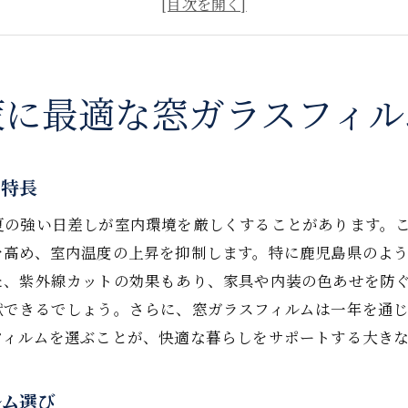
窓ガラスフィルムがもたらす快適な室内環境
遮熱フィルムが家計に与える省エネ効果
窓ガラスの種類に合わせたフィルム選定のポイント
地域特性を考慮したフィルムの選び方
策に最適な窓ガラスフィル
熱効果で快適空間を実現する窓ガラスフィルムの活用法
遮熱フィルムのメカニズムと効果的な使い方
の特長
快適さを保つためのフィルムメンテナンス
フィルム施工で得られる長期的なメリット
夏の強い日差しが室内環境を厳しくすることがあります。
を高め、室内温度の上昇を抑制します。特に鹿児島県のよ
実際の使用例から見るフィルムの効果
た、紫外線カットの効果もあり、家具や内装の色あせを防
フィルム導入で得られる新たな生活スタイル
献できるでしょう。さらに、窓ガラスフィルムは一年を通
遮熱フィルムのカスタマイズオプション
フィルムを選ぶことが、快適な暮らしをサポートする大き
ネルギー効率を上げるための窓ガラスフィルムの選定ガイ
省エネ効果を高めるフィルム技術
ルム選び