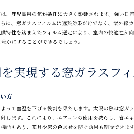
間を通じて快適さを維持するための遮熱フィルムの導入方
方は、鹿児島県の気候条件に大きく影響されます。強い日
季節を問わないフィルムの効果的運用法
さらに、窓ガラスフィルムは遮熱効果だけでなく、紫外線
フィルムの長期使用による快適性の維持
気候特性を踏まえたフィルム選定により、室内の快適性が
四季に応じたフィルムの選び方と活用法
に豊かにすることができるでしょう。
フィルムで実現する年間を通じた省エネ
快適な生活のためのフィルムの保守管理
間を実現する窓ガラスフィ
フィルム導入による年間効果のレビュー
ガラスフィルムで実現する鹿児島県での快適な住環境
フィルムがもたらす住環境の変化
使い方
鹿児島県特有の気候に適したフィルム活用
によって室温を下げる役割を果たします。太陽の熱は窓ガ
フィルム施工で変わる居住空間の質
反射します。これにより、エアコンの使用を減らし、省エ
地域の特性を活かしたフィルム選び
る機能もあり、家具や床の色あせを防ぐ効果も期待できま
窓ガラスフィルムによる住環境の最適化