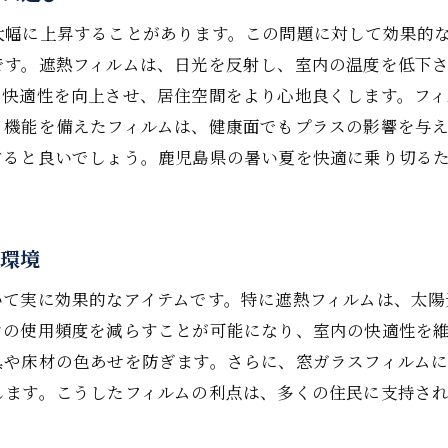
窓ガラスフィルムによるエネルギーコストの削減
大幅に上昇することがあります。この問題に対して効果的
環境に優しいフィルム選びの進め方
です。遮熱フィルムは、日光を反射し、室内の温度を低下
効果的なフィルム選定のためのチェックリスト
の快適性を向上させ、居住空間をより心地良くします。フ
商業施設向けフィルムの選び方
ト機能を備えたフィルムは、健康面でもプラスの影響を与
エネルギー効率を考慮したフィルムの導入事例
すると良いでしょう。鹿児島県の暑い夏を快適に乗り切る
の強い日差しを遮り涼しさを保つ窓ガラスフィルムのメリ
日差し対策としてのフィルムの効果
夏の快適さを維持する遮熱フィルムの役割
内環境
フィルムによる室温調整の具体的な方法
いて実に効果的なアイテムです。特に遮熱フィルムは、太陽
窓ガラスフィルムがもたらす涼しさの体感
ンの使用頻度を減らすことが可能になり、室内の快適性を
遮熱フィルムの長所とその選び方
具や床材の色あせを防ぎます。さらに、窓ガラスフィルム
します。こうしたフィルムの利点は、多くの住民に支持さ
フィルム施工で実現する涼しさの維持
熱フィルムで節電を実現する家庭向け窓ガラスフィルムの