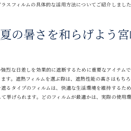
ガラスフィルムの具体的な活用方法についてご紹介しまし
宮崎県での窓ガラスフィルムの選び方と効果的な活用法
効果を発揮するフィルムの選び方
フィルム施工で得られる環境改善効果
で夏の暑さを和らげよう宮
活用法で知るフィルムの多様な効果
フィルム選びの際の重要な考慮点
フィルムの施工後に見られる効果の比較
長所を活用し住まいにフィルムを取り入れる方法
の強烈な日差しを効果的に遮断するために重要なアイテム
窓ガラスフィルムの安全性と快適性宮崎県での利点を徹底
きます。遮熱フィルムを選ぶ際は、遮熱性能の高さはもち
を遮るタイプのフィルムは、快適な生活環境を維持するた
安全性を重視したフィルム選び
して挙げられます。どのフィルムが最適かは、実際の使用
快適性を向上させるフィルムの利点
防犯対策としてのフィルムの効果
フィルムで得られるプライバシー保護
施工後の安全性向上事例