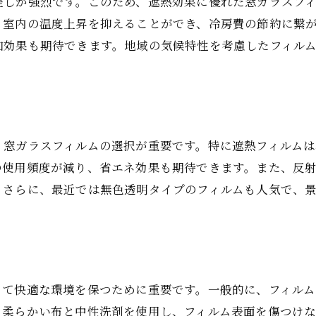
差しが強烈です。このため、遮熱効果に優れた窓ガラスフ
価格帯別のフィルムの特徴とメリット
、室内の温度上昇を抑えることができ、冷房費の節約に繋
施工業者選びのポイントと注意点
加効果も期待できます。地域の気候特性を考慮したフィル
フィルムの施工前に知っておくべきこと
カスタムフィルムのオプション紹介
実際の使用感に基づくフィルム選び
窓ガラスフィルムの効果を最大限に引き出す宮崎県の施工
、窓ガラスフィルムの選択が重要です。特に遮熱フィルム
異なるフィルムの施工結果を比較
の使用頻度が減り、省エネ効果も期待できます。また、反
成功事例から学ぶ施工のポイント
。さらに、最近では無色透明タイプのフィルムも人気で、
フィルム施工後の住まいの変化
フィルム施工の実施例とその効果
フィルム貼り替え時の考慮事項
施工後のメンテナンスとその重要性
て快適な環境を保つために重要です。一般的に、フィルムの
宮崎県の気候に最適な窓ガラスフィルム選び方の秘訣
、柔らかい布と中性洗剤を使用し、フィルム表面を傷つけ