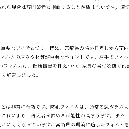
地域特性を考慮したフィルム選び
られた場合は専門業者に相談することが望ましいです。適
フィルムの効果を最大化する方法
季節ごとのフィルムの利点と選び方
フィルムの断熱性能を見極める
フィルム選びで失敗しないためのチェックリスト
る重要なアイテムです。特に、宮崎県の強い日差しから室
宮崎県でのフィルム利用者の声
フィルムの厚みや材質が重要なポイントです。厚手のフィル
窓ガラスフィルムで宮崎県の居住環境を快適にするための
持つフィルムは、健康被害を抑えつつ、家具の劣化を防ぐ役
しく解説しました。
快適性を向上させるフィルムの選び方
フィルム導入で得られる居住環境の改善
フィルムでプライバシーを守る方法
フィルム施工後の満足度向上のコツ
ことは非常に有効です。防犯フィルムは、通常の窓ガラス
防犯フィルムの利点と活用法
。これにより、侵入者が諦める可能性が高まります。また
割れにくくなっています。宮崎県の環境に適したフィルム
フィルムで省エネを実現する方法