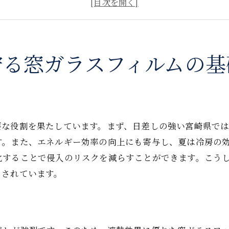
日差し対策に最適なフィルムの種類
フィルムの耐久性とメンテナンス方法
窓ガラスフィルムの安全性への影響
防犯対策としてのフィルムの活用
守る窓ガラスフィルムの基
窓ガラスフィルムで夏の暑さを和らげよう宮崎県の対策法
遮熱フィルムの効果と選び方
UVカットフィルムで健康を守る方法
夏場の電気代を節約するポイント
要な役割を果たしています。まず、日差しの強い宮崎県で
す。また、エネルギー効率の向上にも寄与し、夏は冷房の
フィルム施工で快適な室内環境を実現
化することで侵入のリスクを減らすことができます。こう
窓ガラスフィルムのエコロジーな利点
目されています。
宮崎県でのフィルム導入事例
宮崎県で選ぶ窓ガラスフィルムの比較ポイントと選び方ガ
フィルム選びで考慮すべき要素とは