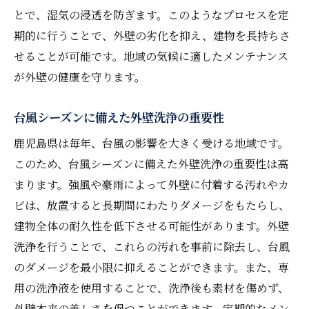
とで、湿気の浸透を防ぎます。このようなプロセスを定
安全を確保するための洗浄準備
期的に行うことで、外壁の劣化を抑え、建物を長持ちさ
適切な洗浄機器の選び方
せることが可能です。地域の気候に適したメンテナンス
洗浄時に注意すべきポイント
が外壁の健康を守ります。
洗浄後の仕上がりをチェックする方法
作業効率を高めるための手順
台風シーズンに備えた外壁洗浄の重要性
プロに依頼する際のポイント
鹿児島県は毎年、台風の影響を大きく受ける地域です。
地域に適した外壁洗浄のアプローチ
このため、台風シーズンに備えた外壁洗浄の重要性は高
まります。強風や豪雨によって外壁に付着する汚れやカ
地域特性を考慮した洗浄方法
ビは、放置すると長期間にわたりダメージをもたらし、
鹿児島県における独自の洗浄技術
建物全体の耐久性を低下させる可能性があります。外壁
地域住民に支持される洗浄サービスの特徴
洗浄を行うことで、これらの汚れを事前に除去し、台風
地元企業との連携による信頼性の確保
のダメージを最小限に抑えることができます。また、専
地域資源を活用した洗浄技術の展開
用の洗浄液を使用することで、洗浄後も素材を傷めず、
地域密着型サービスの利点
外壁本来の美しさを保つことができます。定期的なメン