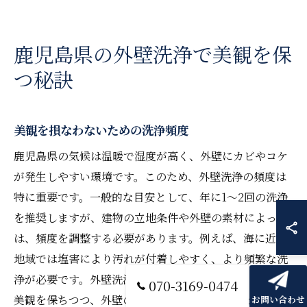
鹿児島県の外壁洗浄で美観を保
つ秘訣
美観を損なわないための洗浄頻度
鹿児島県の気候は温暖で湿度が高く、外壁にカビやコケ
が発生しやすい環境です。このため、外壁洗浄の頻度は
特に重要です。一般的な目安として、年に1〜2回の洗浄
を推奨しますが、建物の立地条件や外壁の素材によって
は、頻度を調整する必要があります。例えば、海に近い
地域では塩害により汚れが付着しやすく、より頻繁な洗
浄が必要です。外壁洗浄を定期的に行うことで、建物の
070-3169-0474
美観を保ちつつ、外壁の素材を長持ちさせることが可能
お問い合わせ