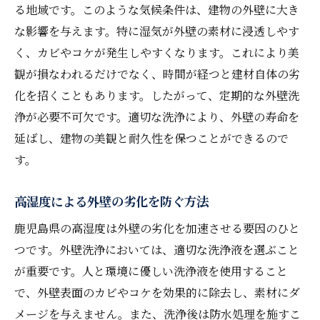
外壁洗浄が防水性に与える影響
る地域です。このような気候条件は、建物の外壁に大き
建物の構造を守る洗浄方法
な影響を与えます。特に湿気が外壁の素材に浸透しやす
く、カビやコケが発生しやすくなります。これにより美
長寿命化に貢献する定期洗浄の利点
観が損なわれるだけでなく、時間が経つと建材自体の劣
劣化を防ぐ外壁メンテナンスの重要性
化を招くこともあります。したがって、定期的な外壁洗
外壁洗浄による長期的なコスト削減
浄が必要不可欠です。適切な洗浄により、外壁の寿命を
環境に優しい洗浄液でカビやコケを根絶する方
延ばし、建物の美観と耐久性を保つことができるので
法
す。
人と環境に優しい洗浄液の選び方
化学薬品を使わない洗浄のメリット
高湿度による外壁の劣化を防ぐ方法
自然素材を活用したカビ除去方法
鹿児島県の高湿度は外壁の劣化を加速させる要因のひと
環境に配慮した洗浄液の効果的な使用法
つです。外壁洗浄においては、適切な洗浄液を選ぶこと
洗浄後の自然な美観を保つために
が重要です。人と環境に優しい洗浄液を使用すること
で、外壁表面のカビやコケを効果的に除去し、素材にダ
持続可能な洗浄方法の実践
メージを与えません。また、洗浄後は防水処理を施すこ
実践的な外壁洗浄の手順と注意点