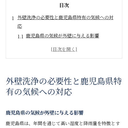
目次
外壁洗浄の必要性と鹿児島県特有の気候への対
応
鹿児島県の気候が外壁に与える影響
高湿度による外壁の劣化を防ぐ方法
台風シーズンに備えた外壁洗浄の重要性
外壁の寿命を延ばすための定期的な洗浄の
必要性
外壁洗浄の必要性と鹿児島県特
地域密着の気候対応型洗浄法の紹介
有の気候への対応
鹿児島特有の気候への適応策
鹿児島県での外壁洗浄がもたらす建物の耐久性
向上
鹿児島県の気候が外壁に与える影響
耐久性を高める洗浄の効果
鹿児島県は、年間を通じて高い湿度と降雨量を特徴とす