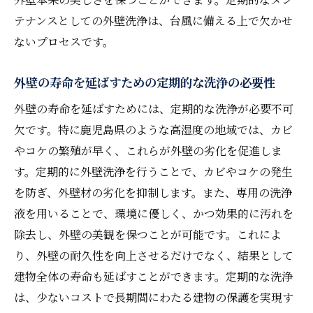
鹿児島県の外壁洗浄で美観を保つ秘訣
テナンスとしての外壁洗浄は、台風に備える上で欠かせ
ないプロセスです。
美観を損なわないための洗浄頻度
季節に応じた洗浄計画の立て方
外壁の寿命を延ばすための定期的な洗浄の必要性
外壁の色を長持ちさせるコツ
外壁の寿命を延ばすためには、定期的な洗浄が必要不可
洗浄前後のビフォーアフターをチェック
欠です。特に鹿児島県のような高湿度の地域では、カビ
美観維持のための定期メンテナンス
やコケの繁殖が早く、これらが外壁の劣化を促進しま
地域の風土に合った美観管理方法
す。定期的に外壁洗浄を行うことで、カビやコケの発生
外壁洗浄で建物を長持ちさせるためのポイント
を防ぎ、外壁材の劣化を抑制します。また、専用の洗浄
洗浄スケジュールの立て方
液を用いることで、環境に優しく、かつ効果的に汚れを
長期的な耐久性を考慮した洗浄方法
除去し、外壁の美観を保つことが可能です。これによ
り、外壁の耐久性を向上させるだけでなく、結果として
素材に優しい洗浄の選択肢
建物全体の寿命も延ばすことができます。定期的な洗浄
外壁の痛みを最小限に抑える方法
は、少ないコストで長期間にわたる建物の保護を実現す
将来的なメンテナンスを見据えた洗浄