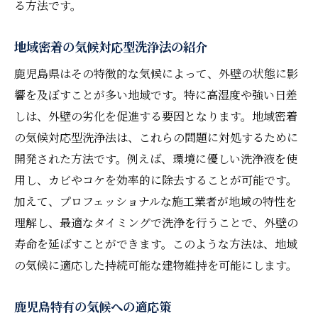
る方法です。
プロフェッショナルな洗浄の利点
外壁洗浄の効果を最大化するための専門的アド
地域密着の気候対応型洗浄法の紹介
バイス
鹿児島県はその特徴的な気候によって、外壁の状態に影
専門家による洗浄計画の重要性
響を及ぼすことが多い地域です。特に高湿度や強い日差
効果を高めるための最新技術の導入
しは、外壁の劣化を促進する要因となります。地域密着
外壁材に適した洗浄法の選び方
の気候対応型洗浄法は、これらの問題に対処するために
専門知識を活かしたカスタマイズプラン
開発された方法です。例えば、環境に優しい洗浄液を使
用し、カビやコケを効率的に除去することが可能です。
洗浄効果を最大化するためのモニタリング
加えて、プロフェッショナルな施工業者が地域の特性を
専門家のアドバイスで得られる安心感
理解し、最適なタイミングで洗浄を行うことで、外壁の
寿命を延ばすことができます。このような方法は、地域
の気候に適応した持続可能な建物維持を可能にします。
鹿児島特有の気候への適応策