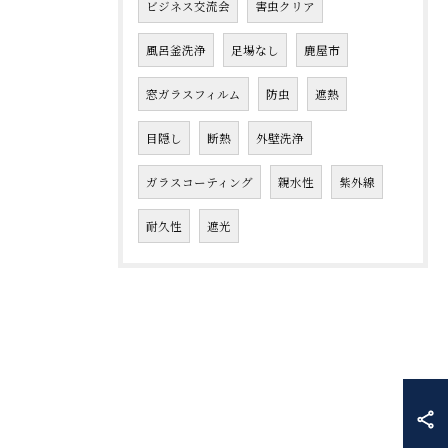
ビジネス交流会
害虫クリア
風呂釜洗浄
足場なし
鹿屋市
窓ガラスフィルム
防虫
遮熱
目隠し
断熱
外壁洗浄
ガラスコーティング
親水性
紫外線
耐久性
遮光